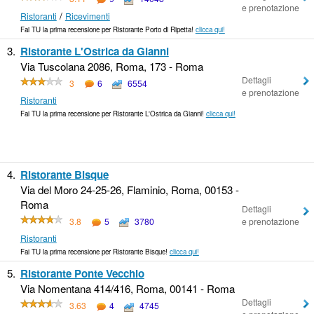
e prenotazione
/
Ristoranti
Ricevimenti
Fai TU la prima recensione per Ristorante Porto di Ripetta!
clicca qui!
3.
Ristorante L'Ostrica da Gianni
Via Tuscolana 2086, Roma, 173 - Roma
Dettagli
3
6
6554
e prenotazione
Ristoranti
Fai TU la prima recensione per Ristorante L'Ostrica da Gianni!
clicca qui!
4.
Ristorante Bisque
Via del Moro 24-25-26, Flaminio, Roma, 00153 -
Roma
Dettagli
3.8
5
3780
e prenotazione
Ristoranti
Fai TU la prima recensione per Ristorante Bisque!
clicca qui!
5.
Ristorante Ponte Vecchio
Via Nomentana 414/416, Roma, 00141 - Roma
Dettagli
3.63
4
4745