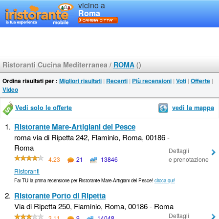
vicino a
Roma
Ristoranti Cucina Mediterranea
/
ROMA
()
Ordina risultati per :
Migliori risultati
|
Recenti
|
Più recensioni
|
Voti
|
Offerte
|
Video
Vedi solo le offerte
vedi la mappa
1.
Ristorante Mare-Artigiani del Pesce
roma via di Ripetta 242, Flaminio, Roma, 00186 -
Roma
Dettagli
4.23
21
13846
e prenotazione
Ristoranti
Fai TU la prima recensione per Ristorante Mare-Artigiani del Pesce!
clicca qui!
2.
Ristorante Porto di Ripetta
Via di Ripetta 250, Flaminio, Roma, 00186 - Roma
Dettagli
3.11
9
14048