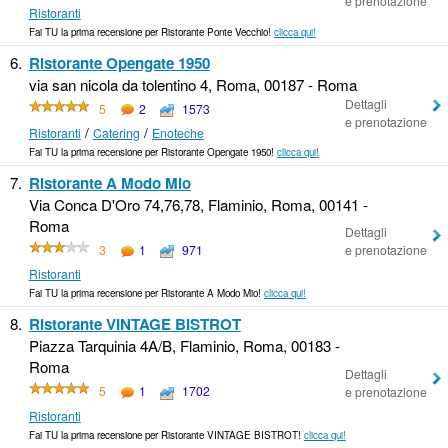
e prenotazione
Ristoranti
Fai TU la prima recensione per Ristorante Ponte Vecchio!
clicca qui!
6.
Ristorante Opengate 1950
via san nicola da tolentino 4, Roma, 00187 - Roma
Dettagli
5
2
1573
e prenotazione
/
/
Ristoranti
Catering
Enoteche
Fai TU la prima recensione per Ristorante Opengate 1950!
clicca qui!
7.
Ristorante A Modo Mio
Via Conca D'Oro 74,76,78, Flaminio, Roma, 00141 -
Roma
Dettagli
3
1
971
e prenotazione
Ristoranti
Fai TU la prima recensione per Ristorante A Modo Mio!
clicca qui!
8.
Ristorante VINTAGE BISTROT
Piazza Tarquinia 4A/B, Flaminio, Roma, 00183 -
Roma
Dettagli
5
1
1702
e prenotazione
Ristoranti
Fai TU la prima recensione per Ristorante VINTAGE BISTROT!
clicca qui!