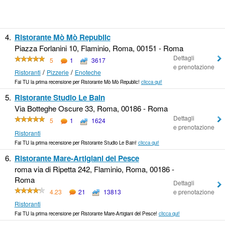
4.
Ristorante Mò Mò Republic
Piazza Forlanini 10, Flaminio, Roma, 00151 - Roma
Dettagli
5
1
3617
e prenotazione
/
/
Ristoranti
Pizzerie
Enoteche
Fai TU la prima recensione per Ristorante Mò Mò Republic!
clicca qui!
5.
Ristorante Studio Le Bain
Via Botteghe Oscure 33, Roma, 00186 - Roma
Dettagli
5
1
1624
e prenotazione
Ristoranti
Fai TU la prima recensione per Ristorante Studio Le Bain!
clicca qui!
6.
Ristorante Mare-Artigiani del Pesce
roma via di Ripetta 242, Flaminio, Roma, 00186 -
Roma
Dettagli
4.23
21
13813
e prenotazione
Ristoranti
Fai TU la prima recensione per Ristorante Mare-Artigiani del Pesce!
clicca qui!