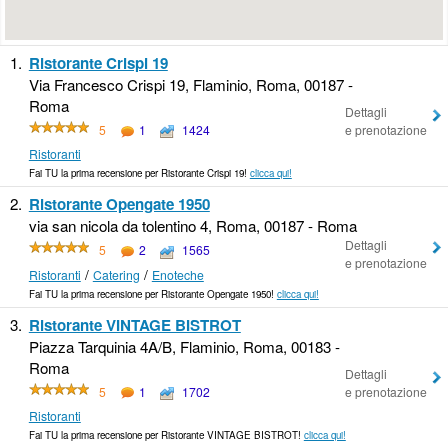
1.
Ristorante Crispi 19
Via Francesco Crispi 19, Flaminio, Roma, 00187 -
Roma
Dettagli
5
1
1424
e prenotazione
Ristoranti
Fai TU la prima recensione per Ristorante Crispi 19!
clicca qui!
2.
Ristorante Opengate 1950
via san nicola da tolentino 4, Roma, 00187 - Roma
Dettagli
5
2
1565
e prenotazione
/
/
Ristoranti
Catering
Enoteche
Fai TU la prima recensione per Ristorante Opengate 1950!
clicca qui!
3.
Ristorante VINTAGE BISTROT
Piazza Tarquinia 4A/B, Flaminio, Roma, 00183 -
Roma
Dettagli
5
1
1702
e prenotazione
Ristoranti
Fai TU la prima recensione per Ristorante VINTAGE BISTROT!
clicca qui!