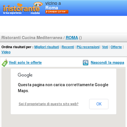
vicino a
Roma
Ristoranti Cucina Mediterranea
/
ROMA
()
Ordina risultati per :
Migliori risultati
|
Recenti
|
Più recensioni
|
Voti
|
Offerte
|
Video
Vedi solo le offerte
Nascondi la mappa
Questa pagina non carica correttamente Google
Maps.
OK
Sei il proprietario di questo sito web?