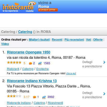
vicino a
Roma
Catering
/
Catering
() in ROMA
Ordina risultati per :
Migliori risultati
|
Recenti
|
Più recensioni
|
Voti
|
Offerte
|
Video
1.
Ristorante Opengate 1950
via san nicola da tolentino 4, Roma, 00187 - Roma
Dettagli
5
2
1565
e prenotazione
/
/
Ristoranti
Catering
Enoteche
Fai TU la prima recensione per Ristorante Opengate 1950!
clicca qui!
2.
Ristorante Indiano Krishna 13
Via Foscolo 13 Piazza Vittorio, Piazza Dante ,, Roma,
00185 - Roma
Dettagli
3.17
1
3992
e prenotazione
/
/
Ristorante Indiano
Catering
Ricevimenti