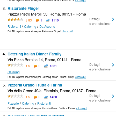
Fai TU la prima recensione per Ristorante Indiano Krishna 13!
clicca qui!
3.
Ristorante Finger
Piazza Pietro Merolli 53, Roma, 00151 - Roma
Dettagli
3.83
1
1110
e prenotazione
/
/
Ristoranti
Catering
Da Asporto
Fai TU la prima recensione per Ristorante Finger!
clicca qui!
4.
Catering Italian Dinner Family
Via Pizzo Bernina 14, Roma, 00141 - Roma
Dettagli
1.5
0
1351
e prenotazione
Catering
Fai TU la prima recensione per Catering Italian Dinner Family!
clicca qui!
5.
Pizzeria Grano Frutta e Farina
Via della Croce 49/a, Flaminio, Roma, 00187 - Roma
Dettagli
1.5
0
1450
e prenotazione
/
/
Pizzerie
Catering
Ristoranti
Fai TU la prima recensione per Pizzeria Grano Frutta e Farina!
clicca qui!