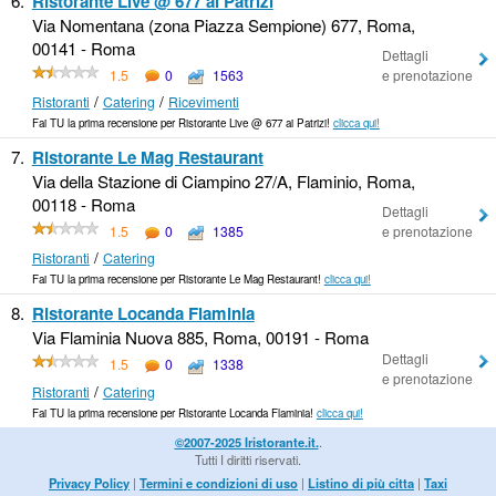
6.
Ristorante Live @ 677 ai Patrizi
Via Nomentana (zona Piazza Sempione) 677, Roma,
00141 - Roma
Dettagli
1.5
0
1563
e prenotazione
/
/
Ristoranti
Catering
Ricevimenti
Fai TU la prima recensione per Ristorante Live @ 677 ai Patrizi!
clicca qui!
7.
Ristorante Le Mag Restaurant
Via della Stazione di Ciampino 27/A, Flaminio, Roma,
00118 - Roma
Dettagli
1.5
0
1385
e prenotazione
/
Ristoranti
Catering
Fai TU la prima recensione per Ristorante Le Mag Restaurant!
clicca qui!
8.
Ristorante Locanda Flaminia
Via Flaminia Nuova 885, Roma, 00191 - Roma
Dettagli
1.5
0
1338
e prenotazione
/
Ristoranti
Catering
Fai TU la prima recensione per Ristorante Locanda Flaminia!
clicca qui!
©2007-2025 Iristorante.it.
.
Tutti I diritti riservati.
Privacy Policy
|
Termini e condizioni di uso
|
Listino di più citta
|
Taxi