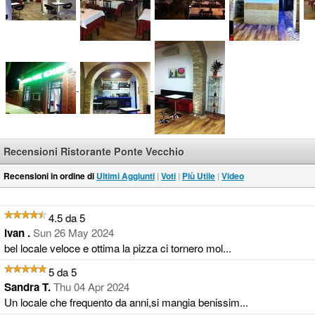
Recensioni Ristorante Ponte Vecchio
Recensioni in ordine di
Ultimi Aggiunti
|
Voti
|
Più Utile
|
Video
4.5 da 5
ivan .
Sun 26 May 2024
bel locale veloce e ottima la pizza ci tornero mol...
5 da 5
Sandra T.
Thu 04 Apr 2024
Un locale che frequento da anni,si mangia benissim...