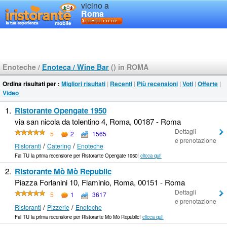
vicino a
Roma
Enoteche
/
Enoteca / Wine Bar
() in ROMA
Ordina risultati per :
Migliori risultati
|
Recenti
|
Più recensioni
|
Voti
|
Offerte
|
Video
1.
Ristorante Opengate 1950
via san nicola da tolentino 4, Roma, 00187 - Roma
Dettagli
5
2
1565
e prenotazione
/
/
Ristoranti
Catering
Enoteche
Fai TU la prima recensione per Ristorante Opengate 1950!
clicca qui!
2.
Ristorante Mò Mò Republic
Piazza Forlanini 10, Flaminio, Roma, 00151 - Roma
Dettagli
5
1
3617
e prenotazione
/
/
Ristoranti
Pizzerie
Enoteche
Fai TU la prima recensione per Ristorante Mò Mò Republic!
clicca qui!