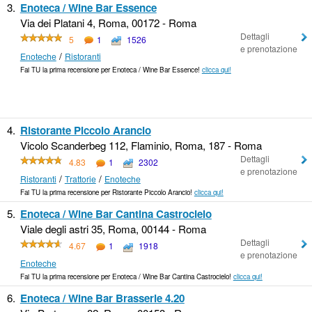
3.
Enoteca / Wine Bar Essence
Via dei Platani 4, Roma, 00172 - Roma
Dettagli
5
1
1526
e prenotazione
/
Enoteche
Ristoranti
Fai TU la prima recensione per Enoteca / Wine Bar Essence!
clicca qui!
4.
Ristorante Piccolo Arancio
Vicolo Scanderbeg 112, Flaminio, Roma, 187 - Roma
Dettagli
4.83
1
2302
e prenotazione
/
/
Ristoranti
Trattorie
Enoteche
Fai TU la prima recensione per Ristorante Piccolo Arancio!
clicca qui!
5.
Enoteca / Wine Bar Cantina Castrocielo
Viale degli astri 35, Roma, 00144 - Roma
Dettagli
4.67
1
1918
e prenotazione
Enoteche
Fai TU la prima recensione per Enoteca / Wine Bar Cantina Castrocielo!
clicca qui!
6.
Enoteca / Wine Bar Brasserie 4.20