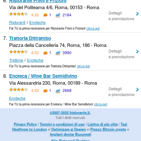
6.
Ristorante Freni e Frizioni
Via del Politeama 4/6, Roma, 00153 - Roma
Dettagli
4.33
1
2184
e prenotazione
/
Ristoranti
Enoteche
Fai TU la prima recensione per Ristorante Freni e Frizioni!
clicca qui!
7.
Trattoria Ditirambo
Piazza della Cancelleria 74, Roma, 186 - Roma
Dettagli
4.33
1
3990
e prenotazione
/
Trattorie
Enoteche
Fai TU la prima recensione per Trattoria Ditirambo!
clicca qui!
8.
Enoteca / Wine Bar Semidivino
Via Alessandria 230, Roma, 00189 - Roma
Dettagli
4.33
1
2668
e prenotazione
Enoteche
Fai TU la prima recensione per Enoteca / Wine Bar Semidivino!
clicca qui!
©2007-2025 Iristorante.it.
.
Tutti I diritti riservati.
Privacy Policy
|
Termini e condizioni di uso
|
Listino di più citta
|
Taxi
Heathrow to London
si
Optimizare si Design
si
Prezzo Bitcoin crypto
e
Implant dentar Bucuresti
Sito Ristoranti Desktop