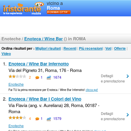
vicino a
Roma
Enoteche
/
Enoteca / Wine Bar
() in ROMA
Ordina risultati per :
Migliori risultati
|
Recenti
|
Più recensioni
|
Voti
|
Offerte
|
Video
1.
Enoteca / Wine Bar Infernotto
Via del Pigneto 31, Roma, 176 - Roma
Dettagli
2
1
1674
e prenotazione
Enoteche
Fai TU la prima recensione per Enoteca / Wine Bar Infernotto!
clicca qui!
2.
Enoteca / Wine Bar I Colori del Vino
Via Flavia (ang. v. Aureliana) 28, Roma, 00187 -
Roma
Dettagli
4
1
1579
e prenotazione
Enoteche