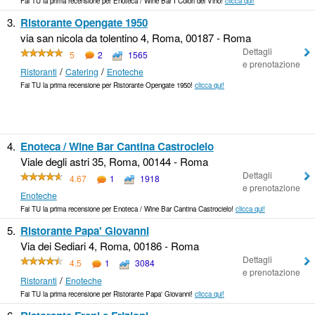
Fai TU la prima recensione per Enoteca / Wine Bar I Colori del Vino!
clicca qui!
3.
Ristorante Opengate 1950
via san nicola da tolentino 4, Roma, 00187 - Roma
Dettagli
5
2
1565
e prenotazione
/
/
Ristoranti
Catering
Enoteche
Fai TU la prima recensione per Ristorante Opengate 1950!
clicca qui!
4.
Enoteca / Wine Bar Cantina Castrocielo
Viale degli astri 35, Roma, 00144 - Roma
Dettagli
4.67
1
1918
e prenotazione
Enoteche
Fai TU la prima recensione per Enoteca / Wine Bar Cantina Castrocielo!
clicca qui!
5.
Ristorante Papa' Giovanni
Via dei Sediari 4, Roma, 00186 - Roma
Dettagli
4.5
1
3084
e prenotazione
/
Ristoranti
Enoteche
Fai TU la prima recensione per Ristorante Papa' Giovanni!
clicca qui!