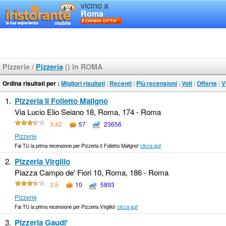
vicino a
Roma
Pizzerie
/
Pizzeria
() in ROMA
Ordina risultati per :
Migliori risultati
|
Recenti
|
Più recensioni
|
Voti
|
Offerte
|
V
1.
Pizzeria Il Folletto Maligno
Via Lucio Elio Seiano 18, Roma, 174 - Roma
3.42
57
23656
Pizzerie
Fai TU la prima recensione per Pizzeria Il Folletto Maligno!
clicca qui!
2.
Pizzeria Virgilio
Piazza Campo de' Fiori 10, Roma, 186 - Roma
3.5
10
5893
Pizzerie
Fai TU la prima recensione per Pizzeria Virgilio!
clicca qui!
3.
Pizzeria Gaudi'