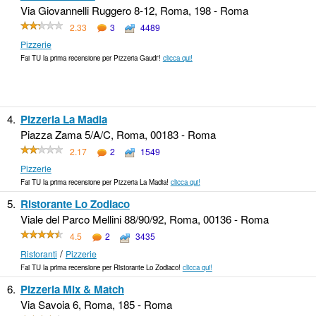
Via Giovannelli Ruggero 8-12, Roma, 198 - Roma
2.33
3
4489
Pizzerie
Fai TU la prima recensione per Pizzeria Gaudi'!
clicca qui!
4.
Pizzeria La Madia
Piazza Zama 5/A/C, Roma, 00183 - Roma
2.17
2
1549
Pizzerie
Fai TU la prima recensione per Pizzeria La Madia!
clicca qui!
5.
Ristorante Lo Zodiaco
Viale del Parco Mellini 88/90/92, Roma, 00136 - Roma
4.5
2
3435
/
Ristoranti
Pizzerie
Fai TU la prima recensione per Ristorante Lo Zodiaco!
clicca qui!
6.
Pizzeria Mix & Match
Via Savoia 6, Roma, 185 - Roma