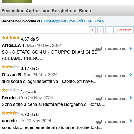
Recensioni Agriturismo Borghetto di Roma
Recensioni in ordine di
Ultimi Aggiunti
|
Voti
|
Più Utile
|
Video
1
2
3
Successiva
4.67 da 5
ANGELA T.
Mon 16 Dec 2024
Leggi la recensione...
SONO STATO CON UN GRUPPO DI AMICI ED
ABBIAMO PRENO...
3.17 da 5
Giovan B.
Sun 24 Nov 2024
Leggi la recensione...
al di sopra di ogni aspettativa ! sabato, 24 nove...
1.5 da 5
Sergio .
Sun 24 Nov 2024
Leggi la recensione...
Sono stato a cena al Ristorante Borghetto di Roma,...
4.33 da 5
daniele .
Fri 22 Nov 2024
Leggi la recensione...
sono stato recentemente al ristorante Borghetto di...