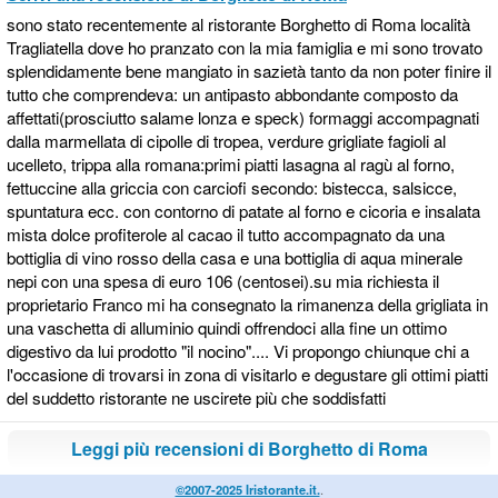
sono stato recentemente al ristorante Borghetto di Roma località
Tragliatella dove ho pranzato con la mia famiglia e mi sono trovato
splendidamente bene mangiato in sazietà tanto da non poter finire il
tutto che comprendeva: un antipasto abbondante composto da
affettati(prosciutto salame lonza e speck) formaggi accompagnati
dalla marmellata di cipolle di tropea, verdure grigliate fagioli al
ucelleto, trippa alla romana:primi piatti lasagna al ragù al forno,
fettuccine alla griccia con carciofi secondo: bistecca, salsicce,
spuntatura ecc. con contorno di patate al forno e cicoria e insalata
mista dolce profiterole al cacao il tutto accompagnato da una
bottiglia di vino rosso della casa e una bottiglia di aqua minerale
nepi con una spesa di euro 106 (centosei).su mia richiesta il
proprietario Franco mi ha consegnato la rimanenza della grigliata in
una vaschetta di alluminio quindi offrendoci alla fine un ottimo
digestivo da lui prodotto "il nocino".... Vi propongo chiunque chi a
l'occasione di trovarsi in zona di visitarlo e degustare gli ottimi piatti
del suddetto ristorante ne uscirete più che soddisfatti
Leggi più recensioni di Borghetto di Roma
©2007-2025 Iristorante.it.
.