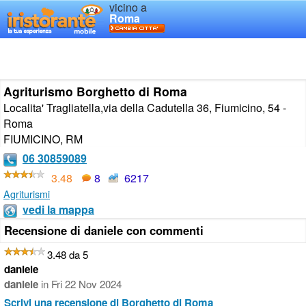
vicino a
Roma
Agriturismo Borghetto di Roma
Localita' Tragliatella,via della Cadutella 36, Fiumicino, 54 -
Roma
FIUMICINO
,
RM
06 30859089
3.48
8
6217
Agriturismi
vedi la mappa
Recensione di daniele con commenti
3.48 da 5
daniele
daniele
in
Fri 22 Nov 2024
Scrivi una recensione di Borghetto di Roma