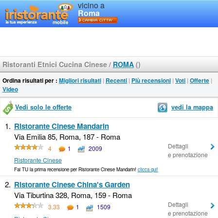
vicino a
Roma
Ristoranti Etnici Cucina Cinese
/
ROMA
()
Ordina risultati per :
Migliori risultati
|
Recenti
|
Più recensioni
|
Voti
|
Offerte
|
Video
Vedi solo le offerte
vedi la mappa
1.
Ristorante Cinese Mandarin
Via Emilia 85, Roma, 187 - Roma
Dettagli
4
1
2009
e prenotazione
Ristorante Cinese
Fai TU la prima recensione per Ristorante Cinese Mandarin!
clicca qui!
2.
Ristorante Cinese China's Garden
Via Tiburtina 328, Roma, 159 - Roma
Dettagli
3.33
1
1509
e prenotazione