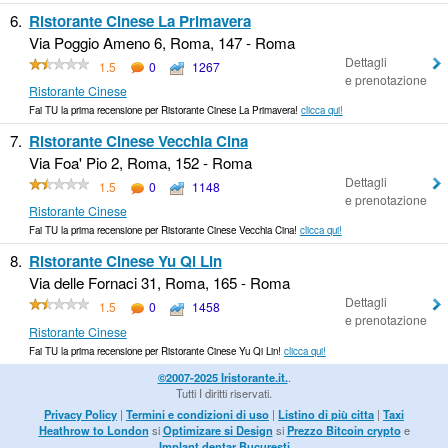
6.
Ristorante Cinese La Primavera
Via Poggio Ameno 6, Roma, 147 - Roma
Dettagli
1.5
0
1267
e prenotazione
Ristorante Cinese
Fai TU la prima recensione per Ristorante Cinese La Primavera!
clicca qui!
7.
Ristorante Cinese Vecchia Cina
Via Foa' Pio 2, Roma, 152 - Roma
Dettagli
1.5
0
1148
e prenotazione
Ristorante Cinese
Fai TU la prima recensione per Ristorante Cinese Vecchia Cina!
clicca qui!
8.
Ristorante Cinese Yu Qi Lin
Via delle Fornaci 31, Roma, 165 - Roma
Dettagli
1.5
0
1458
e prenotazione
Ristorante Cinese
Fai TU la prima recensione per Ristorante Cinese Yu Qi Lin!
clicca qui!
©2007-2025 Iristorante.it.
.
Tutti I diritti riservati.
Privacy Policy
|
Termini e condizioni di uso
|
Listino di più citta
|
Taxi
Heathrow to London
si
Optimizare si Design
si
Prezzo Bitcoin crypto
e
Implant dentar Bucuresti