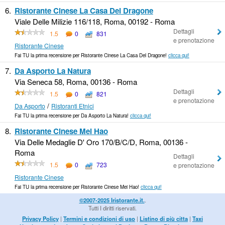
6.
Ristorante Cinese La Casa Del Dragone
Viale Delle Milizie 116/118, Roma, 00192 - Roma
Dettagli
1.5
0
831
e prenotazione
Ristorante Cinese
Fai TU la prima recensione per Ristorante Cinese La Casa Del Dragone!
clicca qui!
7.
Da Asporto La Natura
Via Seneca 58, Roma, 00136 - Roma
Dettagli
1.5
0
821
e prenotazione
/
Da Asporto
Ristoranti Etnici
Fai TU la prima recensione per Da Asporto La Natura!
clicca qui!
8.
Ristorante Cinese Mei Hao
Via Delle Medaglie D' Oro 170/B/C/D, Roma, 00136 -
Roma
Dettagli
1.5
0
723
e prenotazione
Ristorante Cinese
Fai TU la prima recensione per Ristorante Cinese Mei Hao!
clicca qui!
©2007-2025 Iristorante.it.
.
Tutti I diritti riservati.
Privacy Policy
|
Termini e condizioni di uso
|
Listino di più citta
|
Taxi