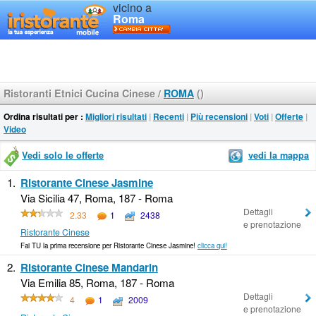
vicino a
Roma
Ristoranti Etnici Cucina Cinese
/
ROMA
()
Ordina risultati per :
Migliori risultati
|
Recenti
|
Più recensioni
|
Voti
|
Offerte
|
Video
Vedi solo le offerte
vedi la mappa
1.
Ristorante Cinese Jasmine
Via Sicilia 47, Roma, 187 - Roma
Dettagli
2.33
1
2438
e prenotazione
Ristorante Cinese
Fai TU la prima recensione per Ristorante Cinese Jasmine!
clicca qui!
2.
Ristorante Cinese Mandarin
Via Emilia 85, Roma, 187 - Roma
Dettagli
4
1
2009
e prenotazione