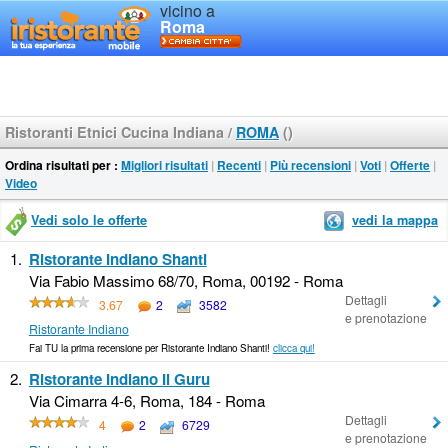
vicino a
Roma
Ristoranti Etnici Cucina Indiana
/
ROMA
()
Ordina risultati per :
Migliori risultati
|
Recenti
|
Più recensioni
|
Voti
|
Offerte
|
Video
Vedi solo le offerte
vedi la mappa
1.
Ristorante Indiano Shanti
Via Fabio Massimo 68/70, Roma, 00192 - Roma
Dettagli
3.67
2
3582
e prenotazione
Ristorante Indiano
Fai TU la prima recensione per Ristorante Indiano Shanti!
clicca qui!
2.
Ristorante Indiano Il Guru
Via Cimarra 4-6, Roma, 184 - Roma
Dettagli
4
2
6729
e prenotazione