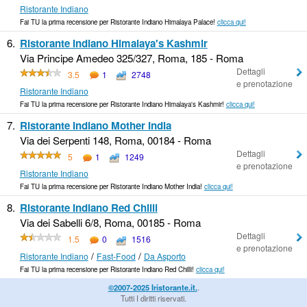
Ristorante Indiano
Fai TU la prima recensione per Ristorante Indiano Himalaya Palace!
clicca qui!
6.
Ristorante Indiano Himalaya's Kashmir
Via Principe Amedeo 325/327, Roma, 185 - Roma
Dettagli
3.5
1
2748
e prenotazione
Ristorante Indiano
Fai TU la prima recensione per Ristorante Indiano Himalaya's Kashmir!
clicca qui!
7.
Ristorante Indiano Mother India
Via dei Serpenti 148, Roma, 00184 - Roma
Dettagli
5
1
1249
e prenotazione
Ristorante Indiano
Fai TU la prima recensione per Ristorante Indiano Mother India!
clicca qui!
8.
Ristorante Indiano Red Chilli
Via dei Sabelli 6/8, Roma, 00185 - Roma
Dettagli
1.5
0
1516
e prenotazione
/
/
Ristorante Indiano
Fast-Food
Da Asporto
Fai TU la prima recensione per Ristorante Indiano Red Chilli!
clicca qui!
©2007-2025 Iristorante.it.
.
Tutti I diritti riservati.