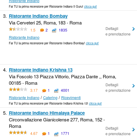
Ristorante Indiano
Fai TU la prima recensione per Ristorante Indiano Il Guru!
clicca qui!
3.
Ristorante Indiano Bombay
Via Cerveteri 25, Roma, 183 - Roma
Dettagli
1.5
2
1835
e prenotazione
Ristorante Indiano
Fai TU la prima recensione per Ristorante Indiano Bombay!
clicca qui!
4.
Ristorante Indiano Krishna 13
Via Foscolo 13 Piazza Vittorio, Piazza Dante ,, Roma,
00185 - Roma
Dettagli
3.17
1
4001
e prenotazione
/
/
Ristorante Indiano
Catering
Ricevimenti
Fai TU la prima recensione per Ristorante Indiano Krishna 13!
clicca qui!
5.
Ristorante Indiano Himalaya Palace
Circonvallazione Gianicolense 277, Roma, 152 -
Roma
Dettagli
4.67
1
1771
e prenotazione