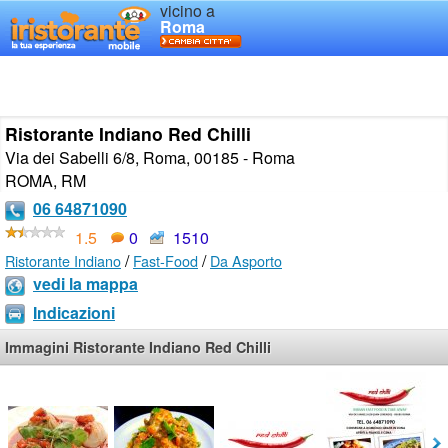
vicino a
Roma
Ristorante Indiano Red Chilli
Via dei Sabelli 6/8, Roma, 00185 - Roma
ROMA
,
RM
06 64871090
1.5
0
1510
/
/
Ristorante Indiano
Fast-Food
Da Asporto
vedi la mappa
Indicazioni
Immagini Ristorante Indiano Red Chilli