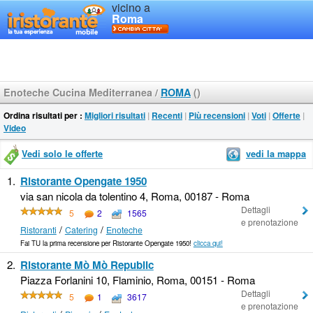
vicino a
Roma
Enoteche Cucina Mediterranea
/
ROMA
()
Ordina risultati per :
Migliori risultati
|
Recenti
|
Più recensioni
|
Voti
|
Offerte
|
Video
Vedi solo le offerte
vedi la mappa
1.
Ristorante Opengate 1950
via san nicola da tolentino 4, Roma, 00187 - Roma
Dettagli
5
2
1565
e prenotazione
/
/
Ristoranti
Catering
Enoteche
Fai TU la prima recensione per Ristorante Opengate 1950!
clicca qui!
2.
Ristorante Mò Mò Republic
Piazza Forlanini 10, Flaminio, Roma, 00151 - Roma
Dettagli
5
1
3617
e prenotazione