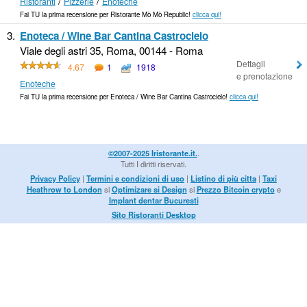
/
/
Ristoranti
Pizzerie
Enoteche
Fai TU la prima recensione per Ristorante Mò Mò Republic!
clicca qui!
3.
Enoteca / Wine Bar Cantina Castrocielo
Viale degli astri 35, Roma, 00144 - Roma
Dettagli
4.67
1
1918
e prenotazione
Enoteche
Fai TU la prima recensione per Enoteca / Wine Bar Cantina Castrocielo!
clicca qui!
©2007-2025 Iristorante.it.
.
Tutti I diritti riservati.
Privacy Policy
|
Termini e condizioni di uso
|
Listino di più citta
|
Taxi
Heathrow to London
si
Optimizare si Design
si
Prezzo Bitcoin crypto
e
Implant dentar Bucuresti
Sito Ristoranti Desktop