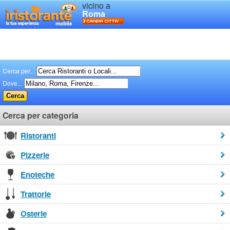
vicino a
Roma
Cerca per...
Dove...
Cerca per categoria
Ristoranti
Pizzerie
Enoteche
Trattorie
Osterie