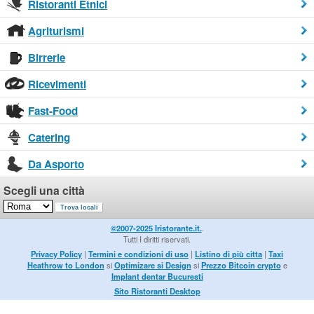
Ristoranti Etnici
Agriturismi
Birrerie
Ricevimenti
Fast-Food
Catering
Da Asporto
Scegli una città
©2007-2025 Iristorante.it.
.
Tutti I diritti riservati.
Privacy Policy
|
Termini e condizioni di uso
|
Listino di più citta
|
Taxi
Heathrow to London
si
Optimizare si Design
si
Prezzo Bitcoin crypto
e
Implant dentar Bucuresti
Sito Ristoranti Desktop