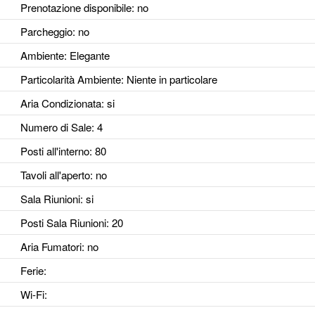
Prenotazione disponibile
: no
Parcheggio
: no
Ambiente
: Elegante
Particolarità Ambiente
: Niente in particolare
Aria Condizionata
: si
Numero di Sale
: 4
Posti all'interno
: 80
Tavoli all'aperto
: no
Sala Riunioni
: si
Posti Sala Riunioni
: 20
Aria Fumatori
: no
Ferie
:
Wi-Fi
: