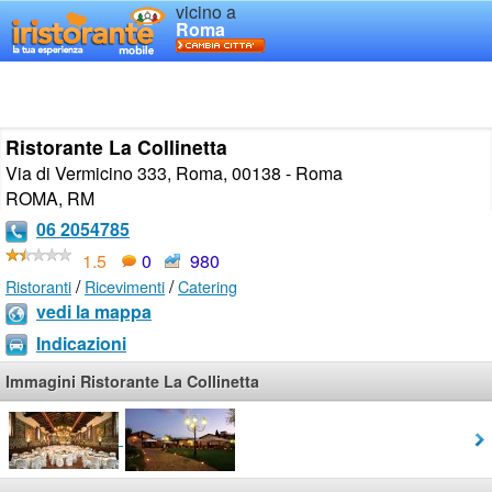
vicino a
Roma
Ristorante La Collinetta
Via di Vermicino 333, Roma, 00138 - Roma
ROMA
,
RM
06 2054785
1.5
0
980
/
/
Ristoranti
Ricevimenti
Catering
vedi la mappa
Indicazioni
Immagini Ristorante La Collinetta