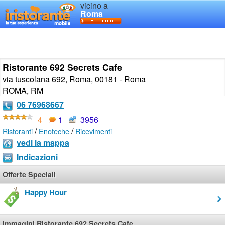
vicino a
Roma
Ristorante 692 Secrets Cafe
via tuscolana 692, Roma, 00181 - Roma
ROMA
,
RM
06 76968667
4
1
3956
/
/
Ristoranti
Enoteche
Ricevimenti
vedi la mappa
Indicazioni
Offerte Speciali
Happy Hour
Immagini Ristorante 692 Secrets Cafe