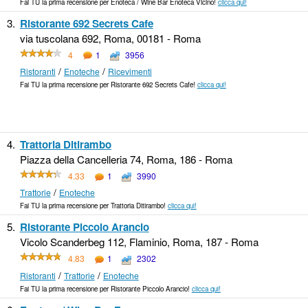
Fai TU la prima recensione per Enoteca / Wine Bar Enoteca Vicino!
clicca qui!
3.
Ristorante 692 Secrets Cafe
via tuscolana 692, Roma, 00181 - Roma
4
1
3956
/
/
Ristoranti
Enoteche
Ricevimenti
Fai TU la prima recensione per Ristorante 692 Secrets Cafe!
clicca qui!
4.
Trattoria Ditirambo
Piazza della Cancelleria 74, Roma, 186 - Roma
4.33
1
3990
/
Trattorie
Enoteche
Fai TU la prima recensione per Trattoria Ditirambo!
clicca qui!
5.
Ristorante Piccolo Arancio
Vicolo Scanderbeg 112, Flaminio, Roma, 187 - Roma
4.83
1
2302
/
/
Ristoranti
Trattorie
Enoteche
Fai TU la prima recensione per Ristorante Piccolo Arancio!
clicca qui!