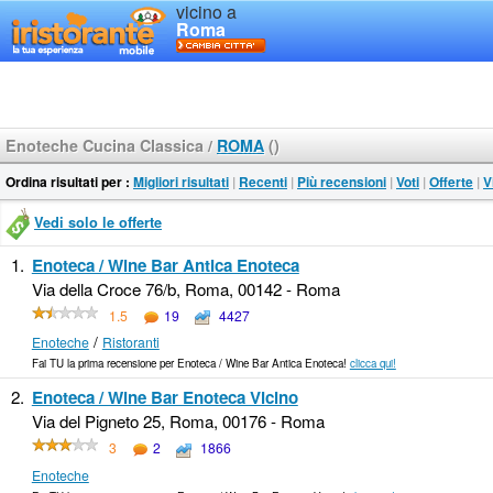
vicino a
Roma
Enoteche Cucina Classica
/
ROMA
()
Ordina risultati per :
Migliori risultati
|
Recenti
|
Più recensioni
|
Voti
|
Offerte
|
V
Vedi solo le offerte
1.
Enoteca / Wine Bar Antica Enoteca
Via della Croce 76/b, Roma, 00142 - Roma
1.5
19
4427
/
Enoteche
Ristoranti
Fai TU la prima recensione per Enoteca / Wine Bar Antica Enoteca!
clicca qui!
2.
Enoteca / Wine Bar Enoteca Vicino
Via del Pigneto 25, Roma, 00176 - Roma
3
2
1866
Enoteche