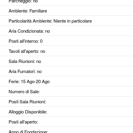
Parcheggio
: no
Ambiente
: Familiare
Particolarità Ambiente
: Niente in particolare
Aria Condizionata
: no
Posti all'interno
: 0
Tavoli all'aperto
: no
Sala Riunioni
: no
Aria Fumatori
: no
Ferie
: 15 Ago-20 Ago
Numero di Sale
:
Posti Sala Riunioni
:
Alloggio Disponibile
:
Posti all'aperto
:
Anno di Fondazione
: