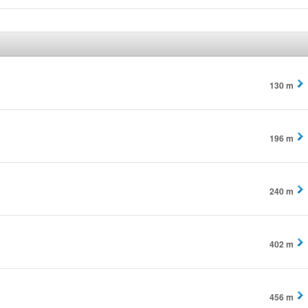
130 m
196 m
240 m
402 m
456 m