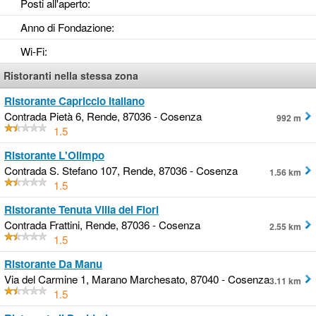
Posti all'aperto
:
Anno di Fondazione
:
Wi-Fi
:
Ristoranti nella stessa zona
Ristorante Capriccio Italiano
Contrada Pietà 6, Rende, 87036 - Cosenza
992 m
1.5
Ristorante L'Olimpo
Contrada S. Stefano 107, Rende, 87036 - Cosenza
1.56 km
1.5
Ristorante Tenuta Villa dei Fiori
Contrada Frattini, Rende, 87036 - Cosenza
2.55 km
1.5
Ristorante Da Manu
Via del Carmine 1, Marano Marchesato, 87040 - Cosenza
3.11 km
1.5