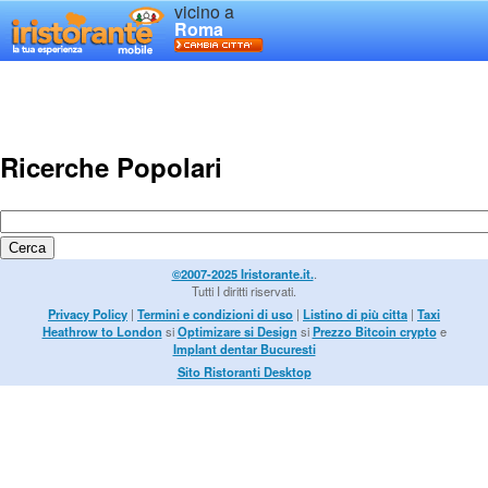
vicino a
Roma
Ricerche Popolari
©2007-2025 Iristorante.it.
.
Tutti I diritti riservati.
Privacy Policy
|
Termini e condizioni di uso
|
Listino di più citta
|
Taxi
Heathrow to London
si
Optimizare si Design
si
Prezzo Bitcoin crypto
e
Implant dentar Bucuresti
Sito Ristoranti Desktop