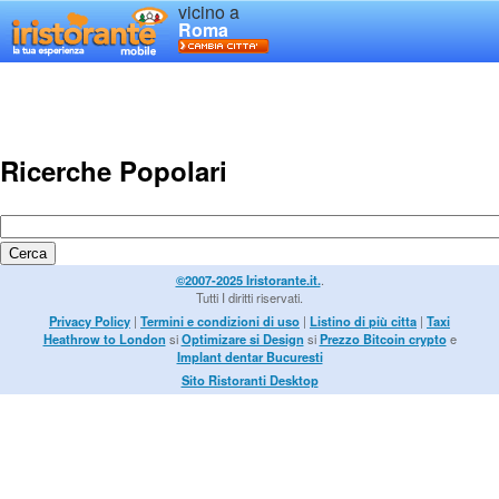
vicino a
Roma
Ricerche Popolari
©2007-2025 Iristorante.it.
.
Tutti I diritti riservati.
Privacy Policy
|
Termini e condizioni di uso
|
Listino di più citta
|
Taxi
Heathrow to London
si
Optimizare si Design
si
Prezzo Bitcoin crypto
e
Implant dentar Bucuresti
Sito Ristoranti Desktop