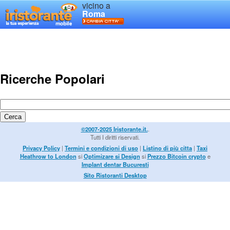
vicino a
Roma
Ricerche Popolari
©2007-2025 Iristorante.it.
.
Tutti I diritti riservati.
Privacy Policy
|
Termini e condizioni di uso
|
Listino di più citta
|
Taxi
Heathrow to London
si
Optimizare si Design
si
Prezzo Bitcoin crypto
e
Implant dentar Bucuresti
Sito Ristoranti Desktop