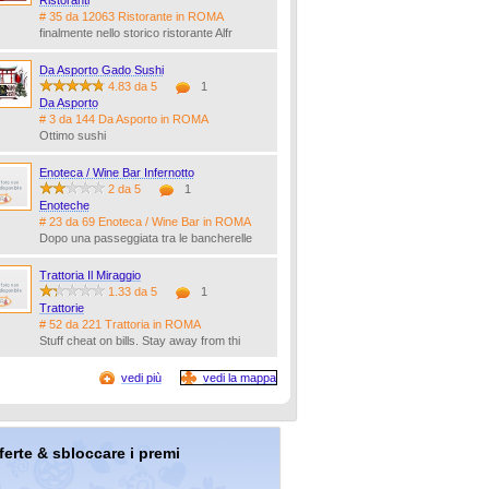
Ristoranti
# 35 da 12063 Ristorante in ROMA
finalmente nello storico ristorante Alfr
Da Asporto Gado Sushi
4.83 da 5
1
Da Asporto
# 3 da 144 Da Asporto in ROMA
Ottimo sushi
Enoteca / Wine Bar Infernotto
2 da 5
1
Enoteche
# 23 da 69 Enoteca / Wine Bar in ROMA
Dopo una passeggiata tra le bancherelle
Trattoria Il Miraggio
1.33 da 5
1
Trattorie
# 52 da 221 Trattoria in ROMA
Stuff cheat on bills. Stay away from thi
vedi più
vedi la mappa
offerte & sbloccare i premi