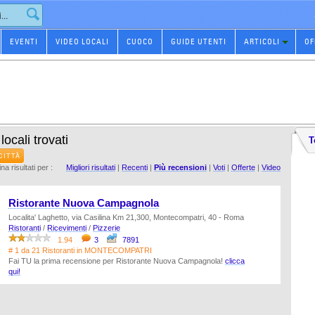
EVENTI
VIDEO LOCALI
CUOCO
GUIDE UTENTI
ARTICOLI
OF
locali trovati
T
CITTÀ
na risultati per :
Migliori risultati
|
Recenti
|
Più recensioni
|
Voti
|
Offerte
|
Video
Ristorante Nuova Campagnola
Localita' Laghetto, via Casilina Km 21,300, Montecompatri, 40 - Roma
Ristoranti
/
Ricevimenti
/
Pizzerie
1.94
3
7891
# 1 da 21 Ristoranti in MONTECOMPATRI
Fai TU la prima recensione per Ristorante Nuova Campagnola!
clicca
qui!