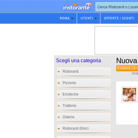
Prenotazione
ROMA
UTENTI
OFFERTE / SCONTI
Ristorante
Nuova
Scegli una categoria
CAMBIA LA 
Ristoranti
Ordi
Pizzerie
Enoteche
Trattorie
Osterie
Ristoranti Etnici