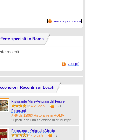
mappa più grande
fferte speciali in Roma
erte recenti
vedi più
ecensioni Recenti sui Locali
Ristorante Mare-Artigiani del Pesce
4.23 da 5
21
Ristoranti
# 46 da 12063 Ristorante in ROMA
Si parte con una selezione di crudi impr
Ristorante L'Originale Alfredo
4.5 da 5
2