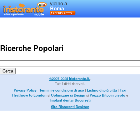
vicino a
Roma
Ricerche Popolari
©2007-2025 Iristorante.it.
.
Tutti I diritti riservati.
Privacy Policy
|
Termini e condizioni di uso
|
Listino di più citta
|
Taxi
Heathrow to London
si
Optimizare si Design
si
Prezzo Bitcoin crypto
e
Implant dentar Bucuresti
Sito Ristoranti Desktop