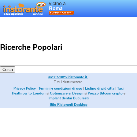
vicino a
Roma
Ricerche Popolari
©2007-2025 Iristorante.it.
.
Tutti I diritti riservati.
Privacy Policy
|
Termini e condizioni di uso
|
Listino di più citta
|
Taxi
Heathrow to London
si
Optimizare si Design
si
Prezzo Bitcoin crypto
e
Implant dentar Bucuresti
Sito Ristoranti Desktop