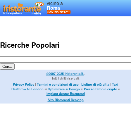
vicino a
Roma
Ricerche Popolari
©2007-2025 Iristorante.it.
.
Tutti I diritti riservati.
Privacy Policy
|
Termini e condizioni di uso
|
Listino di più citta
|
Taxi
Heathrow to London
si
Optimizare si Design
si
Prezzo Bitcoin crypto
e
Implant dentar Bucuresti
Sito Ristoranti Desktop