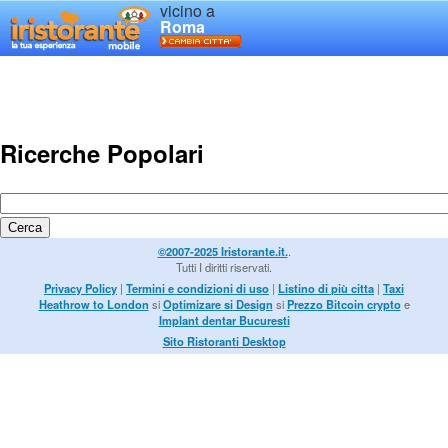
vicino a
Roma
Ricerche Popolari
©2007-2025 Iristorante.it.
.
Tutti I diritti riservati.
Privacy Policy
|
Termini e condizioni di uso
|
Listino di più citta
|
Taxi
Heathrow to London
si
Optimizare si Design
si
Prezzo Bitcoin crypto
e
Implant dentar Bucuresti
Sito Ristoranti Desktop