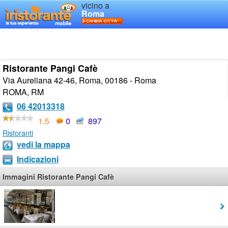
vicino a
Roma
Ristorante Pangi Cafè
Via Aureliana 42-46, Roma, 00186 - Roma
ROMA
,
RM
06 42013318
1.5
0
897
Ristoranti
vedi la mappa
Indicazioni
Immagini Ristorante Pangi Cafè