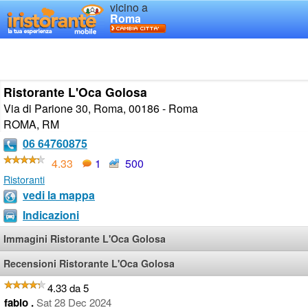
vicino a
Roma
Ristorante L'Oca Golosa
Via di Parione 30, Roma, 00186 - Roma
ROMA
,
RM
06 64760875
4.33
1
500
Ristoranti
vedi la mappa
Indicazioni
Immagini Ristorante L'Oca Golosa
Recensioni Ristorante L'Oca Golosa
4.33 da 5
fabio .
Sat 28 Dec 2024