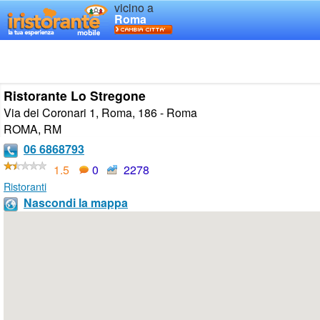
vicino a
Roma
Ristorante Lo Stregone
Via dei Coronari 1, Roma, 186 - Roma
ROMA
,
RM
06 6868793
1.5
0
2278
Ristoranti
Nascondi la mappa