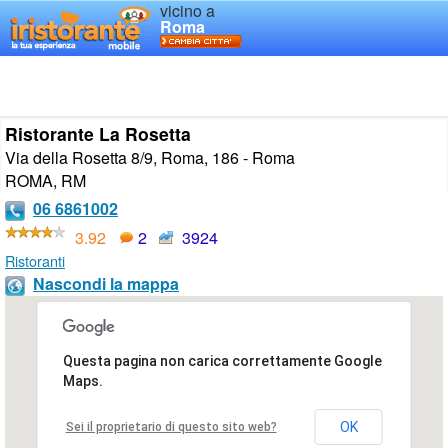
vicino a
Roma
Ristorante La Rosetta
Via della Rosetta 8/9, Roma, 186 - Roma
ROMA
,
RM
06 6861002
3.92
2
3924
Ristoranti
Nascondi la mappa
Questa pagina non carica correttamente Google
Maps.
OK
Sei il proprietario di questo sito web?