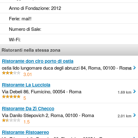
Anno di Fondazione
: 2012
Ferie
: mai!!
Numero di Sale
:
Wi-Fi
:
Ristoranti nella stessa zona
Ristorante don ciro porto di ostia
ostia lido lungomare duca degli abruzzi 84, Roma, 00100 - Roma
0 m
3.01
Ristorante La Lucciola
Via Debeli 86, Fiumicino, 00054 - Roma
1.69 km
5
Ristorante Da Zì Checco
Via Danilo Stiepovich 2, Roma, 00100 - Roma
2.01 km
1.5
Ristorante Ristoaereo