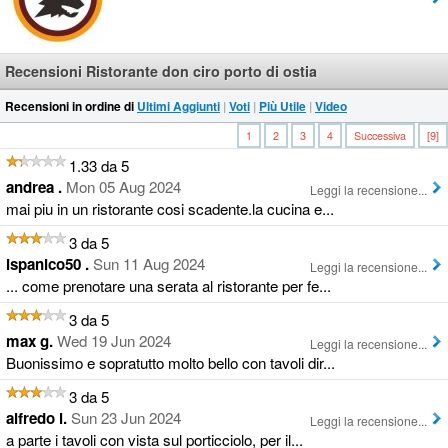
Recensioni Ristorante don ciro porto di ostia
Recensioni in ordine di
Ultimi Aggiunti
|
Voti
|
Più Utile
|
Video
1
2
3
4
Successiva
[9]
1.33 da 5
andrea .
Mon 05 Aug 2024
Leggi la recensione...
mai piu in un ristorante cosi scadente.la cucina e...
3 da 5
ispanico50 .
Sun 11 Aug 2024
Leggi la recensione...
... come prenotare una serata al ristorante per fe...
3 da 5
max g.
Wed 19 Jun 2024
Leggi la recensione...
Buonissimo e sopratutto molto bello con tavoli dir...
3 da 5
alfredo l.
Sun 23 Jun 2024
Leggi la recensione...
a parte i tavoli con vista sul porticciolo, per il...