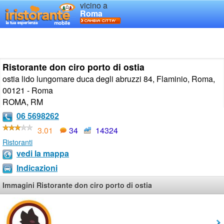
vicino a
Roma
Ristorante don ciro porto di ostia
ostia lido lungomare duca degli abruzzi 84, Flaminio, Roma,
00121 - Roma
ROMA
,
RM
06 5698262
3.01
34
14324
Ristoranti
vedi la mappa
Indicazioni
Immagini Ristorante don ciro porto di ostia