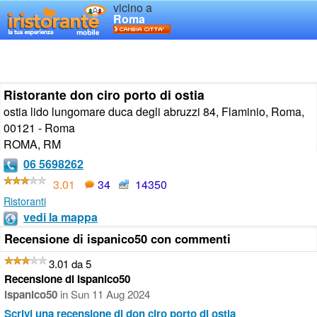
vicino a
Roma
Ristorante don ciro porto di ostia
ostia lido lungomare duca degli abruzzi 84, Flaminio, Roma,
00121 - Roma
ROMA
,
RM
06 5698262
3.01
34
14350
Ristoranti
vedi la mappa
Recensione di ispanico50 con commenti
3.01 da 5
Recensione di Ispanico50
ispanico50
in
Sun 11 Aug 2024
Scrivi una recensione di don ciro porto di ostia