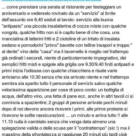
... come prenotare una serata al ristorante per festeggiare un
anniversario e vederselo rovinato da un "servizio" al limite
dell'assurdo ore 8,40 seduti al tavolo- servizio alla buona
"antipasto" una piccola insalatierina di cozze miste con qualche
vongola, qualche fritto non si è capito bene di che cosa, una
manciatina di latterini fritti e 2 ciotoline di un tritato di insalata
sedano e pomodorini "primo" bavette con telline insapori e troppo "
al dente" vino della "casa" ma il tavernello è meglio nel frattempo
già ordinati i secondi, niente di particolarmente impegnativo, dei
semplici fritti misti e spigole alla griglia ore 9.30/9.40 finiti antipasti e
primi inizia l'odissea con qualche chiacchiera e risate varie
arriviamo alle 10.30 senza che sia arrivato niente e nel frattempo
sembra sia sparito tutto il personale di servizio salvo qualche
velocissima apparizione per cose di poco conto: un bottiglia di
acqua, dell'altro vino, una fetta di pane ecc. anche in altri tavoli ci si
comincia a spazientire; 2 gruppi di persone arrivate pochi minuti
dopo di noi devono ancora ricevere i primi. alle prime proteste si
ricevono le solite rassicurazioni: ... un minuto e arriva tutto !! alle
11.10 nulla è cambiato senza che venga data almeno una
spiegazione valida o delle scuse per il "contrattempo" (sic !) ma il
massimo della sfrontatezza si raggiunge 20 minuti più tardi cioè