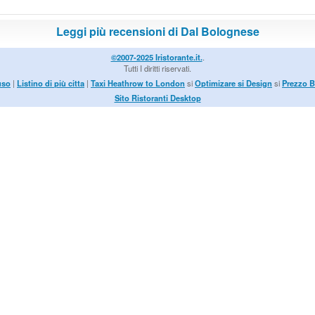
Leggi più recensioni di Dal Bolognese
©2007-2025 Iristorante.it.
.
Tutti I diritti riservati.
uso
|
Listino di più citta
|
Taxi Heathrow to London
si
Optimizare si Design
si
Prezzo B
Sito Ristoranti Desktop