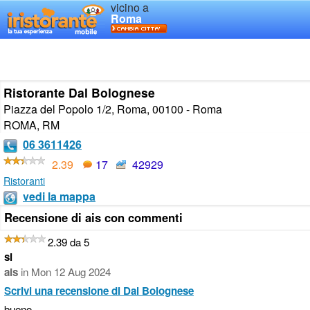
vicino a
Roma
Ristorante Dal Bolognese
Piazza del Popolo 1/2, Roma, 00100 - Roma
ROMA
,
RM
06 3611426
2.39
17
42929
Ristoranti
vedi la mappa
Recensione di ais con commenti
2.39 da 5
si
ais
in
Mon 12 Aug 2024
Scrivi una recensione di Dal Bolognese
bueno