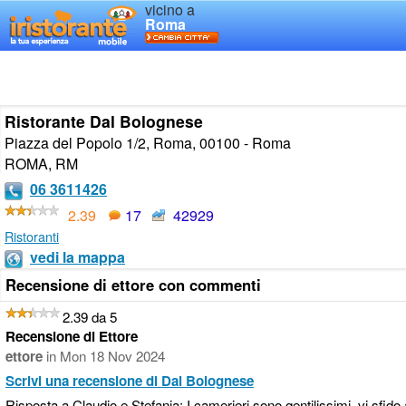
vicino a
Roma
Ristorante Dal Bolognese
Piazza del Popolo 1/2, Roma, 00100 - Roma
ROMA
,
RM
06 3611426
2.39
17
42929
Ristoranti
vedi la mappa
Recensione di ettore con commenti
2.39 da 5
Recensione di Ettore
ettore
in
Mon 18 Nov 2024
Scrivi una recensione di Dal Bolognese
Risposta a Claudio e Stefania: I camerieri sono gentilissimi, vi sfid