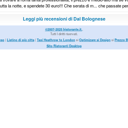
 tutta la notte, e spendete 30 euro!!! Che serata di m... che passate pe
Leggi più recensioni di Dal Bolognese
©2007-2025 Iristorante.it.
.
Tutti I diritti riservati.
uso
|
Listino di più citta
|
Taxi Heathrow to London
si
Optimizare si Design
si
Prezzo B
Sito Ristoranti Desktop