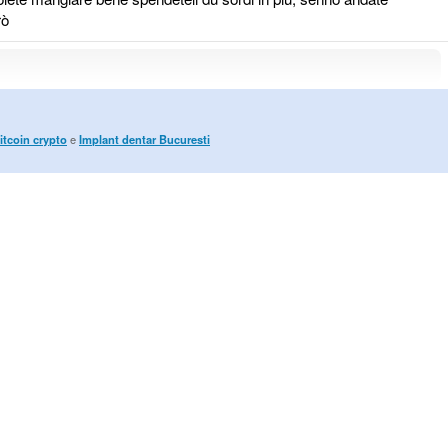
rò
itcoin crypto
e
Implant dentar Bucuresti