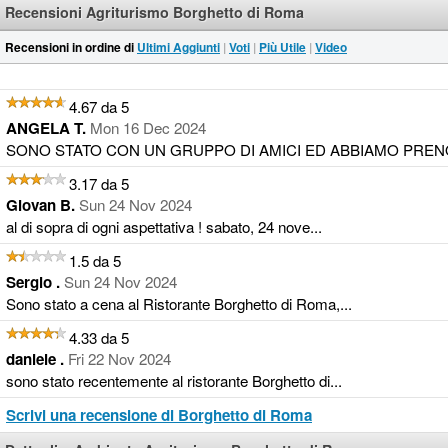
Recensioni Agriturismo Borghetto di Roma
Recensioni in ordine di
Ultimi Aggiunti
|
Voti
|
Più Utile
|
Video
4.67 da 5
ANGELA T.
Mon 16 Dec 2024
SONO STATO CON UN GRUPPO DI AMICI ED ABBIAMO PRENO
3.17 da 5
Giovan B.
Sun 24 Nov 2024
al di sopra di ogni aspettativa ! sabato, 24 nove...
1.5 da 5
Sergio .
Sun 24 Nov 2024
Sono stato a cena al Ristorante Borghetto di Roma,...
4.33 da 5
daniele .
Fri 22 Nov 2024
sono stato recentemente al ristorante Borghetto di...
Scrivi una recensione di Borghetto di Roma