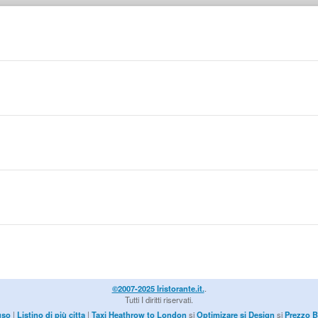
©2007-2025 Iristorante.it.
.
Tutti I diritti riservati.
uso
|
Listino di più citta
|
Taxi Heathrow to London
si
Optimizare si Design
si
Prezzo B