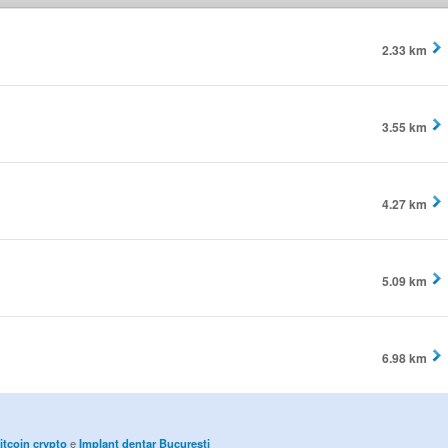
2.33 km
3.55 km
4.27 km
5.09 km
6.98 km
itcoin crypto
e
Implant dentar Bucuresti