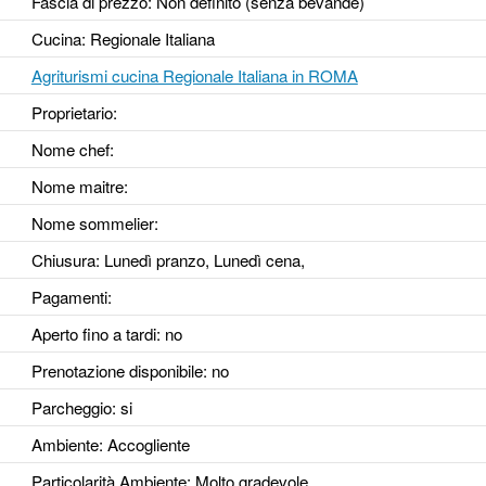
Fascia di prezzo: Non definito (senza bevande)
Cucina: Regionale Italiana
Agriturismi cucina Regionale Italiana in ROMA
Proprietario:
Nome chef:
Nome maitre:
Nome sommelier:
Chiusura: Lunedì pranzo, Lunedì cena,
Pagamenti:
Aperto fino a tardi
: no
Prenotazione disponibile
: no
Parcheggio
: si
Ambiente
: Accogliente
Particolarità Ambiente
: Molto gradevole