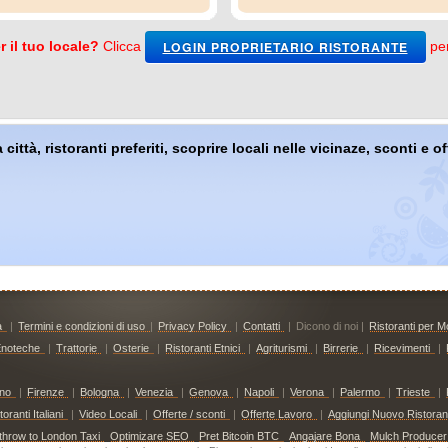
LOGIN PROPRIETARIO RISTORANTE
r il tuo locale?
Clicca
per
 città, ristoranti preferiti, scoprire locali nelle vicinaze, sconti e 
à
|
Termini e condizioni di uso
|
Privacy Policy
|
Contatti
|
Dicono di noi |
Ristoranti per Mo
noteche
|
Trattorie
|
Osterie
|
Ristoranti Etnici
|
Agriturismi
|
Birrerie
|
Ricevimenti
|
ino
|
Firenze
|
Bologna
|
Venezia
|
Genova
|
Napoli
|
Verona
|
Palermo
|
Trieste
|
ranti Italiani
|
Video Locali
|
Offerte / sconti
|
Offerte Lavoro
|
Aggiungi Nuovo Ristoran
throw to London Taxi
Optimizare SEO
Pret Bitcoin BTC
Angajare Bona
Mulch Producer