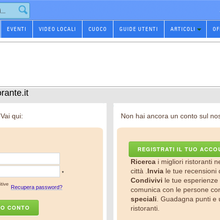
EVENTI
VIDEO LOCALI
CUOCO
GUIDE UTENTI
ARTICOLI
OF
rante.it
 Vai qui:
Non hai ancora un conto sul nos
REGISTRATI IL TUO ACCO
Ricerca
i migliori ristoranti n
città .
Invia
le tue recensioni d
*
Condivivi
le tue esperienze 
tive
Recupera password?
comunica con le persone con 
speciali
. Guadagna punti e 
UO CONTO
ristoranti.