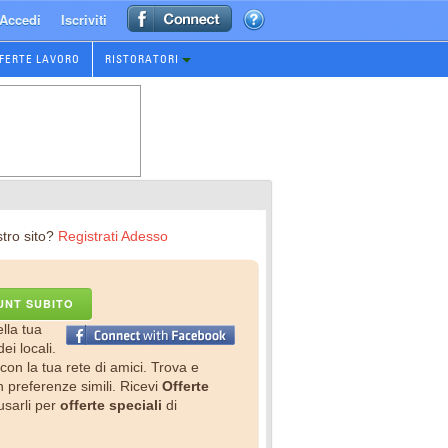
Accedi
Iscriviti
FERTE LAVORO
RISTORATORI
tro sito?
Registrati Adesso
UNT SUBITO
ella tua
ei locali.
con la tua rete di amici. Trova e
preferenze simili. Ricevi
Offerte
usarli per
offerte speciali
di