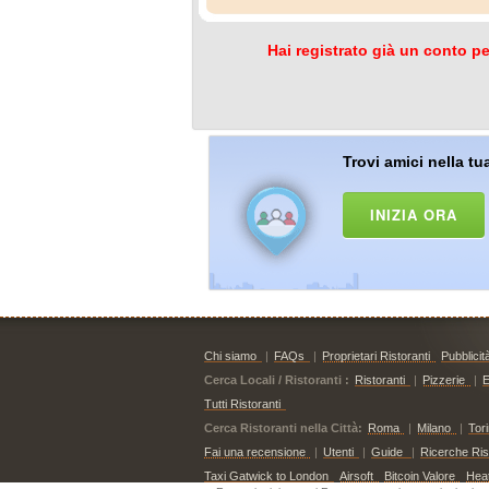
Hai registrato già un conto pe
Trovi amici nella tua
INIZIA ORA
Chi siamo
|
FAQs
|
Proprietari Ristoranti
Pubblicit
Cerca Locali / Ristoranti :
Ristoranti
|
Pizzerie
|
E
Tutti Ristoranti
Cerca Ristoranti nella Città:
Roma
|
Milano
|
Tor
Fai una recensione
|
Utenti
|
Guide
|
Ricerche Risto
Taxi Gatwick to London
Airsoft
Bitcoin Valore
Hea