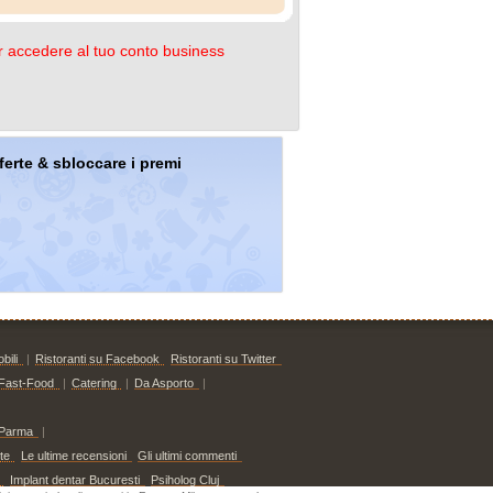
 accedere al tuo conto business
offerte & sbloccare i premi
bili
|
Ristoranti su Facebook
Ristoranti su Twitter
Fast-Food
|
Catering
|
Da Asporto
|
Parma
|
te
Le ultime recensioni
Gli ultimi commenti
Implant dentar Bucuresti
Psiholog Cluj