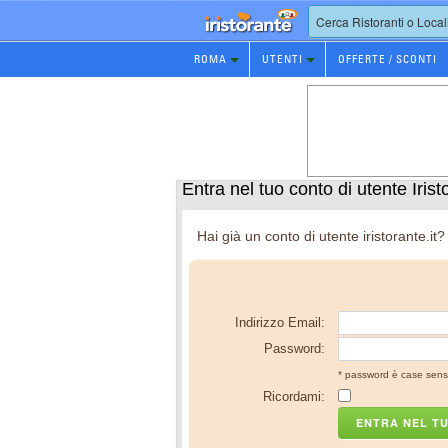
Prenotazione
ROMA
UTENTI
OFFERTE / SCONTI
Ristorante
Entra nel tuo conto di utente Iristo
Hai già un conto di utente iristorante.it?
Indirizzo Email:
Password:
* password è case sensi
Ricordami:
ENTRA NEL T