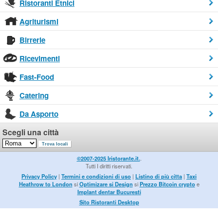
Ristoranti Etnici
Agriturismi
Birrerie
Ricevimenti
Fast-Food
Catering
Da Asporto
Scegli una città
©2007-2025 Iristorante.it.
.
Tutti I diritti riservati.
Privacy Policy
|
Termini e condizioni di uso
|
Listino di più citta
|
Taxi
Heathrow to London
si
Optimizare si Design
si
Prezzo Bitcoin crypto
e
Implant dentar Bucuresti
Sito Ristoranti Desktop