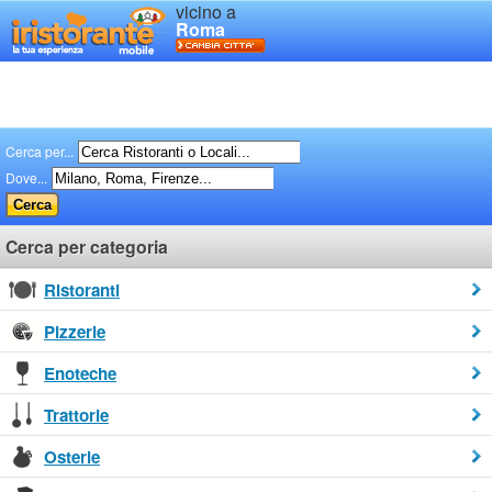
vicino a
Roma
Cerca per...
Dove...
Cerca per categoria
Ristoranti
Pizzerie
Enoteche
Trattorie
Osterie