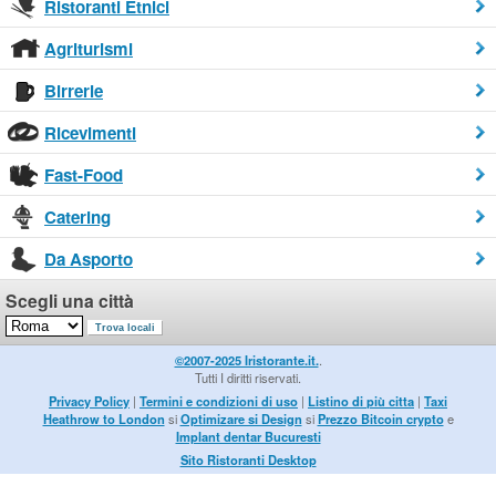
Ristoranti Etnici
Agriturismi
Birrerie
Ricevimenti
Fast-Food
Catering
Da Asporto
Scegli una città
©2007-2025 Iristorante.it.
.
Tutti I diritti riservati.
Privacy Policy
|
Termini e condizioni di uso
|
Listino di più citta
|
Taxi
Heathrow to London
si
Optimizare si Design
si
Prezzo Bitcoin crypto
e
Implant dentar Bucuresti
Sito Ristoranti Desktop