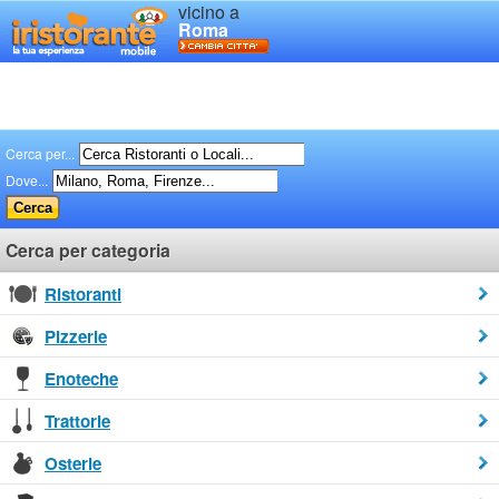
vicino a
Roma
Cerca per...
Dove...
Cerca per categoria
Ristoranti
Pizzerie
Enoteche
Trattorie
Osterie