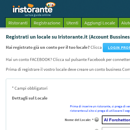
La tua guida online
Ristoranti
Registrazione
Utenti
Aggiungi Locale
Aiut
Registrati un locale su Iristorante.it (Account Bussines
Hai registrato già un conto per il tuo locale?
Clicca
LOGIN PRO
Hai un conto FACEBOOK? Clicca sul pulsante Facebook per connetter
Prima di registrare il vostro locale deve creare un conto business Com
* Campi obbligatori
Dettagli sul Locale
Prima di inserire un ristorante, si prega di ver
ristorante sul sito si prega di utilizzare il seg
Nome del Locale: *