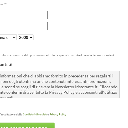
o: 25
e informazioni su saldi, promozioni ed offerte speciali tramite il newsletter iristorante.it
ante.it
 informazioni che ci abbiamo fornito in precedenza per regalarti i
pinioni degli utenti ma anche contenuti interessanti, promozioni,
i e sconti se scegli di ricevere la Newsletter Iristorante.it. Cliccando
nte confermi di aver letto la Privacy Policy e acconsenti all'utilizzo
ersonali.
'accettazione delle
Condizioni di servizio
e
Privacy Policy