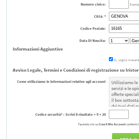
Numero civico:
Esempi
Città: *
Codice Postale:
Data Di Nascita:
Informazioni Aggiuntive
Si, voglio ricever
Avviso Legale, Termini e Condizioni di registrazione su Iristor
Come utilizziamo le informazioni relative agli account
Utilizziamo le
servizi e le o
offerte special
il box sottosta
dei tuoi dati p
Codice securità* : Scrivi il risultato
= 9 + 20
Facendo clic su
Crea Il Mio Account
confermi l