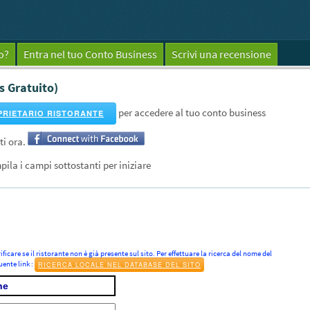
o?
Entra nel tuo Conto Business
Scrivi una recensione
s Gratuito)
per accedere al tuo conto business
PRIETARIO RISTORANTE
ti ora.
pila i campi sottostanti per iniziare
ificare se il ristorante non è già presente sul sito. Per effettuare la ricerca del nome del
uente link :
RICERCA LOCALE NEL DATABASE DEL SITO