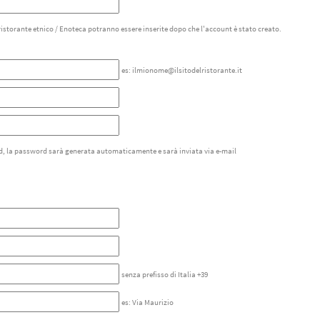
 ristorante etnico / Enoteca potranno essere inserite dopo che l'account è stato creato.
es: ilmionome@ilsitodelristorante.it
d, la password sarà generata automaticamente e sarà inviata via e-mail
senza prefisso di Italia +39
es: Via Maurizio