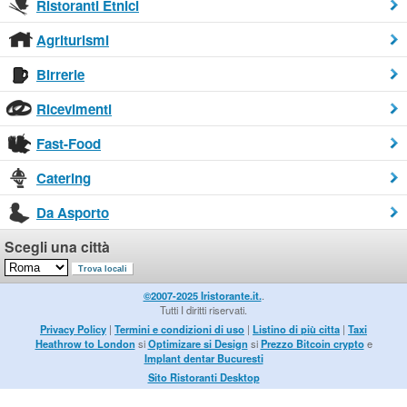
Ristoranti Etnici
Agriturismi
Birrerie
Ricevimenti
Fast-Food
Catering
Da Asporto
Scegli una città
©2007-2025 Iristorante.it.
.
Tutti I diritti riservati.
Privacy Policy
|
Termini e condizioni di uso
|
Listino di più citta
|
Taxi
Heathrow to London
si
Optimizare si Design
si
Prezzo Bitcoin crypto
e
Implant dentar Bucuresti
Sito Ristoranti Desktop