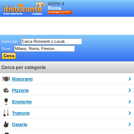
vicino a
Roma
Cerca per...
Dove...
Cerca per categoria
Ristoranti
Pizzerie
Enoteche
Trattorie
Osterie