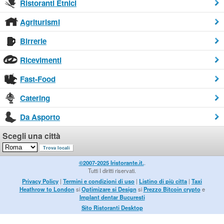
Ristoranti Etnici
Agriturismi
Birrerie
Ricevimenti
Fast-Food
Catering
Da Asporto
Scegli una città
©2007-2025 Iristorante.it.
.
Tutti I diritti riservati.
Privacy Policy
|
Termini e condizioni di uso
|
Listino di più citta
|
Taxi
Heathrow to London
si
Optimizare si Design
si
Prezzo Bitcoin crypto
e
Implant dentar Bucuresti
Sito Ristoranti Desktop