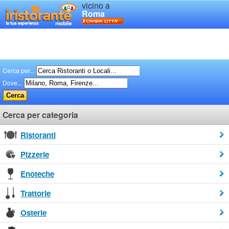
vicino a
Roma
Cerca per...
Dove...
Cerca per categoria
Ristoranti
Pizzerie
Enoteche
Trattorie
Osterie