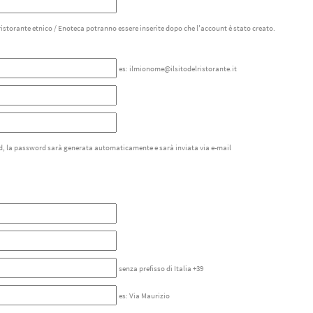
 ristorante etnico / Enoteca potranno essere inserite dopo che l'account è stato creato.
es: ilmionome@ilsitodelristorante.it
d, la password sarà generata automaticamente e sarà inviata via e-mail
senza prefisso di Italia +39
es: Via Maurizio