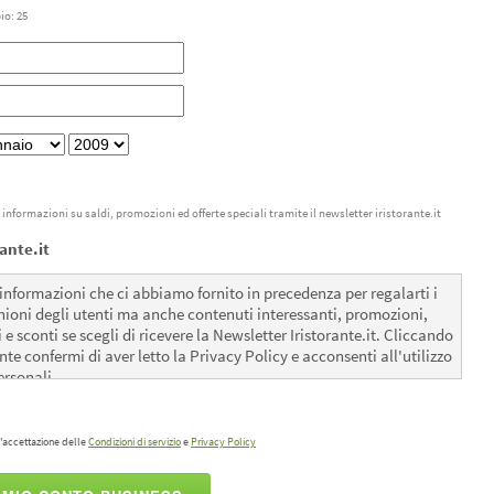
o: 25
e informazioni su saldi, promozioni ed offerte speciali tramite il newsletter iristorante.it
ante.it
 informazioni che ci abbiamo fornito in precedenza per regalarti i
pinioni degli utenti ma anche contenuti interessanti, promozioni,
i e sconti se scegli di ricevere la Newsletter Iristorante.it. Cliccando
nte confermi di aver letto la Privacy Policy e acconsenti all'utilizzo
ersonali.
'accettazione delle
Condizioni di servizio
e
Privacy Policy