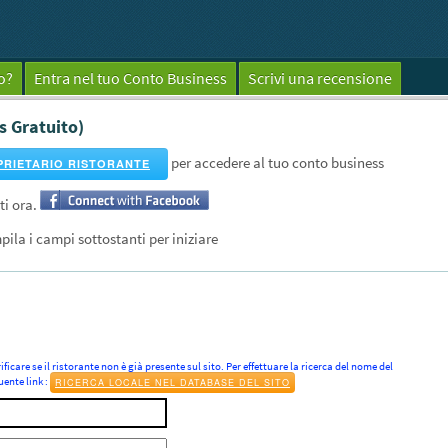
o?
Entra nel tuo Conto Business
Scrivi una recensione
s Gratuito)
per accedere al tuo conto business
PRIETARIO RISTORANTE
ti ora.
pila i campi sottostanti per iniziare
ificare se il ristorante non è già presente sul sito. Per effettuare la ricerca del nome del
uente link :
RICERCA LOCALE NEL DATABASE DEL SITO