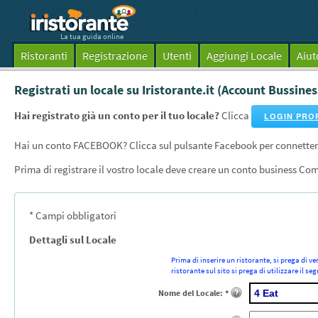
La tua guida online
Ristoranti
Registrazione
Utenti
Aggiungi Locale
Aiut
Registrati un locale su Iristorante.it (Account Bussines
Hai registrato già un conto per il tuo locale?
Clicca
LOGIN PRO
Hai un conto FACEBOOK? Clicca sul pulsante Facebook per connetter
Prima di registrare il vostro locale deve creare un conto business Com
* Campi obbligatori
Dettagli sul Locale
Prima di inserire un ristorante, si prega di ver
ristorante sul sito si prega di utilizzare il seg
Nome del Locale: *