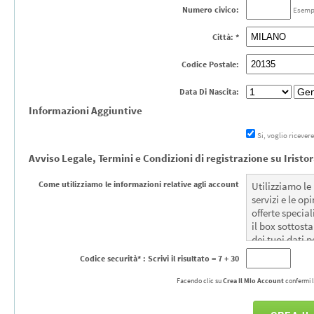
Numero civico:
Esempi
Città: *
Codice Postale:
Data Di Nascita:
Informazioni Aggiuntive
Si, voglio ricever
Avviso Legale, Termini e Condizioni di registrazione su Iristor
Come utilizziamo le informazioni relative agli account
Utilizziamo le
servizi e le o
offerte special
il box sottosta
dei tuoi dati p
Codice securità* : Scrivi il risultato
= 7 + 30
Facendo clic su
Crea Il Mio Account
confermi l