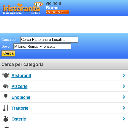
vicino a
Roma
Cerca per...
Dove...
Cerca per categoria
Ristoranti
Pizzerie
Enoteche
Trattorie
Osterie