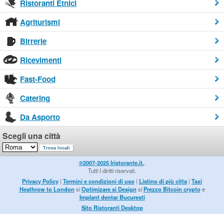
Ristoranti Etnici
Agriturismi
Birrerie
Ricevimenti
Fast-Food
Catering
Da Asporto
Scegli una città
©2007-2025 Iristorante.it.
.
Tutti I diritti riservati.
Privacy Policy
|
Termini e condizioni di uso
|
Listino di più citta
|
Taxi
Heathrow to London
si
Optimizare si Design
si
Prezzo Bitcoin crypto
e
Implant dentar Bucuresti
Sito Ristoranti Desktop