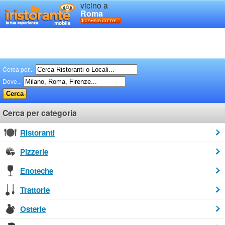
vicino a
Roma
Cerca per...
Dove...
Cerca per categoria
Ristoranti
Pizzerie
Enoteche
Trattorie
Osterie