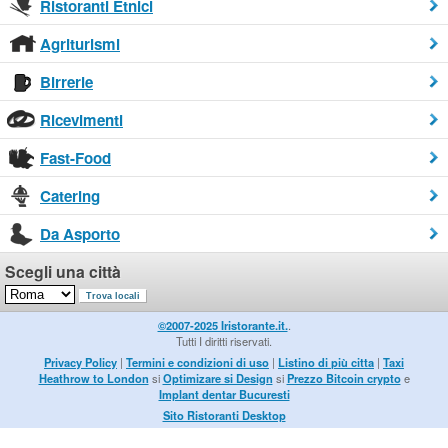
Ristoranti Etnici
Agriturismi
Birrerie
Ricevimenti
Fast-Food
Catering
Da Asporto
Scegli una città
©2007-2025 Iristorante.it.
.
Tutti I diritti riservati.
Privacy Policy
|
Termini e condizioni di uso
|
Listino di più citta
|
Taxi
Heathrow to London
si
Optimizare si Design
si
Prezzo Bitcoin crypto
e
Implant dentar Bucuresti
Sito Ristoranti Desktop