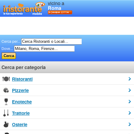
vicino a
Roma
Cerca per...
Dove...
Cerca per categoria
Ristoranti
Pizzerie
Enoteche
Trattorie
Osterie