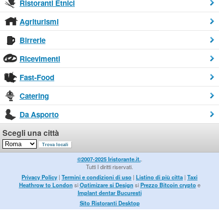
Ristoranti Etnici
Agriturismi
Birrerie
Ricevimenti
Fast-Food
Catering
Da Asporto
Scegli una città
©2007-2025 Iristorante.it.
.
Tutti I diritti riservati.
Privacy Policy
|
Termini e condizioni di uso
|
Listino di più citta
|
Taxi
Heathrow to London
si
Optimizare si Design
si
Prezzo Bitcoin crypto
e
Implant dentar Bucuresti
Sito Ristoranti Desktop