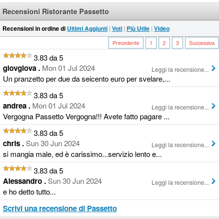
Recensioni Ristorante Passetto
Recensioni in ordine di
Ultimi Aggiunti
|
Voti
|
Più Utile
|
Video
Precedente
1
2
3
Successiva
3.83 da 5
giovgiova .
Mon 01 Jul 2024
Leggi la recensione...
Un pranzetto per due da seicento euro per svelare,...
3.83 da 5
andrea .
Mon 01 Jul 2024
Leggi la recensione...
Vergogna Passetto Vergogna!!! Avete fatto pagare ...
3.83 da 5
chris .
Sun 30 Jun 2024
Leggi la recensione...
si mangia male, ed è carissimo...servizio lento e...
3.83 da 5
Alessandro .
Sun 30 Jun 2024
Leggi la recensione...
e ho detto tutto...
Scrivi una recensione di Passetto